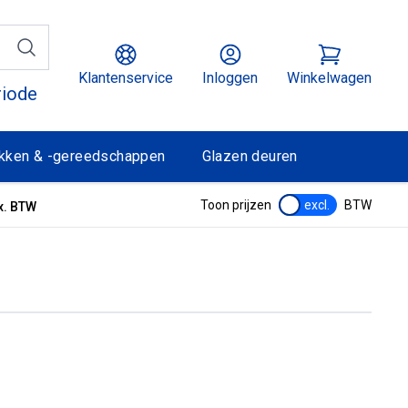
Klantenservice
Inloggen
Winkelwagen
riode
kken & -gereedschappen
Glazen deuren
Toon prijzen
excl.
BTW
x. BTW