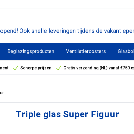
pend! Ook snelle leveringen tijdens de vakantiepe
Beglazingsproducten
Ventilatieroosters
Glasbo
ment
Scherpe prijzen
Gratis verzending (NL) vanaf €750 e
antieperiode
uur
Triple glas Super Figuur