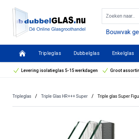
Bouwvak geo
Tripleglas
Dubbelglas
Enkelglas
Levering isolatieglas 5-15 werkdagen
Groot assorti
Bouwvak geopend! Óók snelle leveringen tijdens de vak
/
/
Tripleglas
Triple Glas HR+++ Super
Triple glas Super Fig