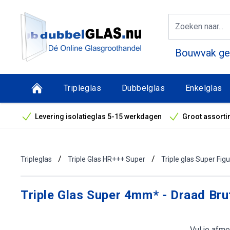
Bouwvak geo
Tripleglas
Dubbelglas
Enkelglas
Levering isolatieglas 5-15 werkdagen
Groot assorti
Bouwvak geopend! Óók snelle leveringen tijdens de vak
/
/
Tripleglas
Triple Glas HR+++ Super
Triple glas Super Fig
Triple Glas Super 4mm* - Draad B
Vul je afme