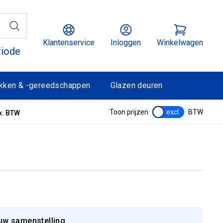
Klantenservice
Inloggen
Winkelwagen
riode
kken & -gereedschappen
Glazen deuren
Toon prijzen
excl.
BTW
x. BTW
uw samenstelling