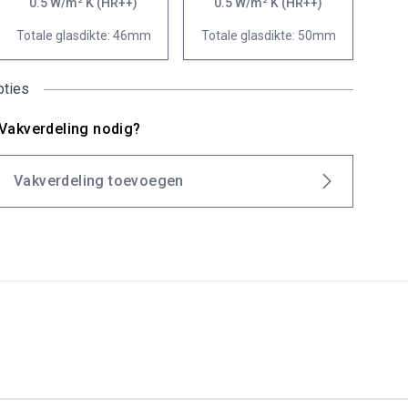
0.5 W/m² K (HR++)
0.5 W/m² K (HR++)
Totale glasdikte: 46mm
Totale glasdikte: 50mm
pties
Vakverdeling nodig?
Vakverdeling toevoegen