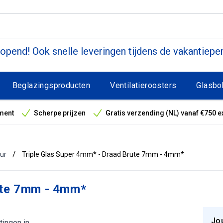
pend! Ook snelle leveringen tijdens de vakantiepe
Beglazingsproducten
Ventilatieroosters
Glasbo
ment
Scherpe prijzen
Gratis verzending (NL) vanaf €750 e
antieperiode
/
uur
Triple Glas Super 4mm* - Draad Brute 7mm - 4mm*
rute 7mm - 4mm*
Jo
tingen in