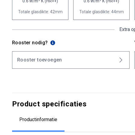
0.6 W/m² K (HR++)
0.6 W/m² K (HR++)
Totale glasdikte: 42mm
Totale glasdikte: 44mm
Extra o
Rooster nodig?
Rooster toevoegen
Product specificaties
Productinformatie