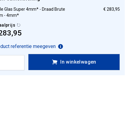
ple Glas Super 4mm* - Draad Brute
€ 283,95
m - 4mm*
aalprijs
283,95
duct referentie meegeven
In winkelwagen