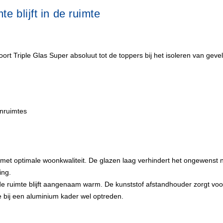
e blijft in de ruimte
rt Triple Glas Super absoluut tot de toppers bij het isoleren van gevel
enruimtes
 met optimale woonkwaliteit. De glazen laag verhindert het ongewenst n
ing.
de ruimte blijft aangenaam warm. De kunststof afstandhouder zorgt vo
die bij een aluminium kader wel optreden.