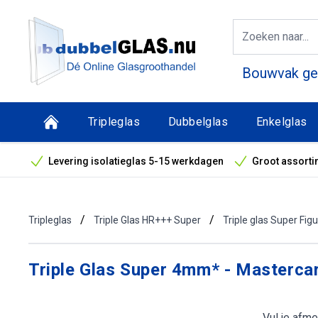
Bouwvak geo
Tripleglas
Dubbelglas
Enkelglas
Levering isolatieglas 5-15 werkdagen
Groot assorti
Bouwvak geopend! Óók snelle leveringen tijdens de vak
/
/
Tripleglas
Triple Glas HR+++ Super
Triple glas Super Fig
Triple Glas Super 4mm* - Masterc
Vul je afme