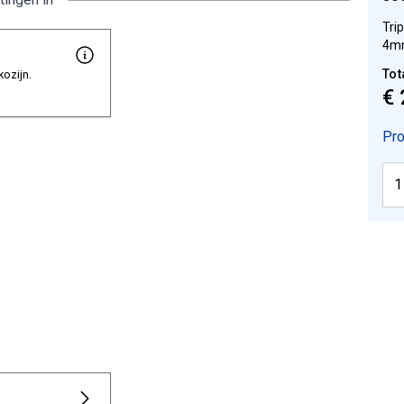
Tri
4m
Tot
kozijn.
€ 
Pro