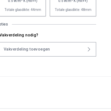
0.5 W/m² K (HR++)
0.5 W/m² K (HR++)
Totale glasdikte: 44mm
Totale glasdikte: 48mm
pties
Vakverdeling nodig?
Vakverdeling toevoegen