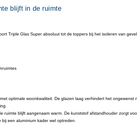
e blijft in de ruimte
rt Triple Glas Super absoluut tot de toppers bij het isoleren van gevel
enruimtes
 met optimale woonkwaliteit. De glazen laag verhindert het ongewenst n
ing.
de ruimte blijft aangenaam warm. De kunststof afstandhouder zorgt vo
die bij een aluminium kader wel optreden.