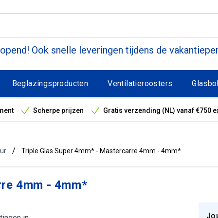
pend! Ook snelle leveringen tijdens de vakantiepe
Beglazingsproducten
Ventilatieroosters
Glasbo
ment
Scherpe prijzen
Gratis verzending (NL) vanaf €750 e
antieperiode
/
uur
Triple Glas Super 4mm* - Mastercarre 4mm - 4mm*
arre 4mm - 4mm*
Jo
tingen in