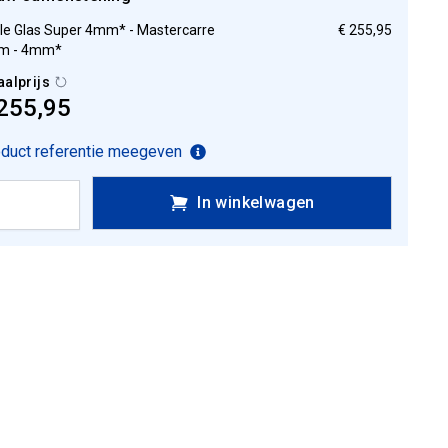
ple Glas Super 4mm* - Mastercarre
€ 255,95
m - 4mm*
aalprijs
255,95
duct referentie meegeven
In winkelwagen