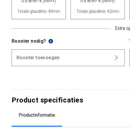
0.6 W/m² K (HR++)
0.6 W/m² K (HR++)
Totale glasdikte: 40mm
Totale glasdikte: 42mm
Extra o
Rooster nodig?
Rooster toevoegen
Product specificaties
Productinformatie