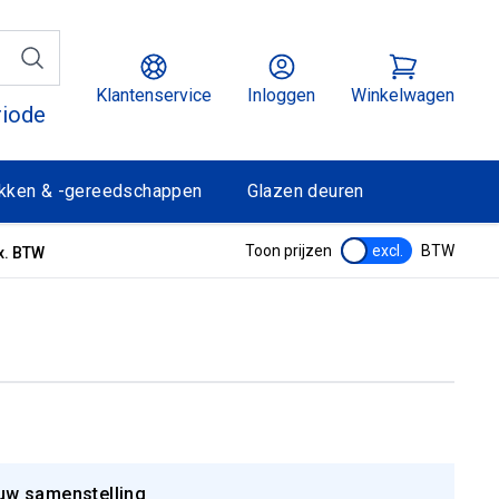
Klantenservice
Inloggen
Winkelwagen
riode
kken & -gereedschappen
Glazen deuren
Toon prijzen
excl.
BTW
x. BTW
uw samenstelling