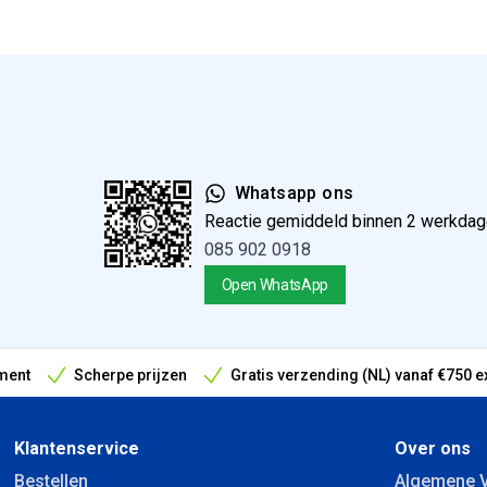
Whatsapp ons
Reactie gemiddeld binnen 2 werkda
085 902 0918
Open WhatsApp
ment
Scherpe prijzen
Gratis verzending (NL) vanaf €750 e
antieperiode
Klantenservice
Over ons
Bestellen
Algemene 