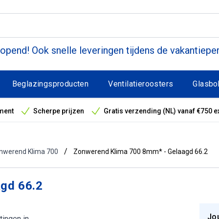
pend! Ook snelle leveringen tijdens de vakantiepe
Beglazingsproducten
Ventilatieroosters
Glasbo
ment
Scherpe prijzen
Gratis verzending (NL) vanaf €750 e
antieperiode
/
onwerend Klima 700
Zonwerend Klima 700 8mm* - Gelaagd 66.2
gd 66.2
Jo
tingen in