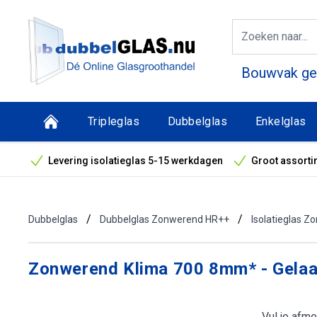
Bouwvak geo
Tripleglas
Dubbelglas
Enkelglas
Levering isolatieglas 5-15 werkdagen
Groot assorti
Bouwvak geopend! Óók snelle leveringen tijdens de vak
/
/
Dubbelglas
Dubbelglas Zonwerend HR++
Isolatieglas Z
Zonwerend Klima 700 8mm* - Gelaa
Vul je afme