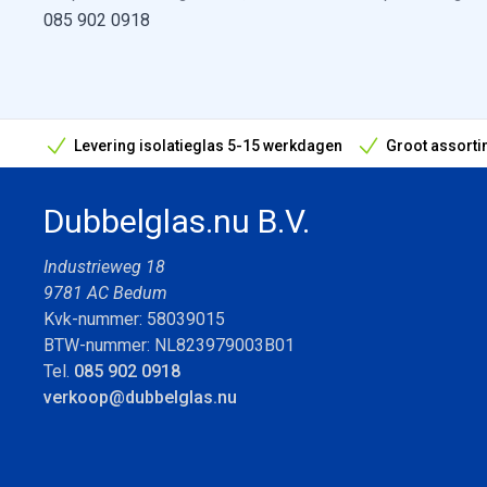
085 902 0918
Levering isolatieglas 5-15 werkdagen
Groot assorti
Bouwvak geopend! Óók snelle leveringen tijdens de vak
Dubbelglas.nu B.V.
Industrieweg 18
9781 AC Bedum
Kvk-nummer: 58039015
BTW-nummer: NL823979003B01
Tel.
085 902 0918
verkoop@dubbelglas.nu