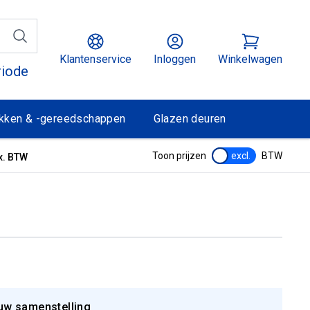
Klantenservice
Inloggen
Winkelwagen
riode
kken & -gereedschappen
Glazen deuren
Toon prijzen
excl.
BTW
x. BTW
uw samenstelling