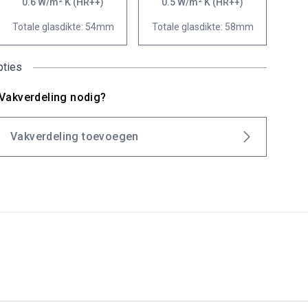
0.6 W/m² K (HR++)
0.5 W/m² K (HR++)
Totale glasdikte: 54mm
Totale glasdikte: 58mm
pties
Vakverdeling nodig?
Vakverdeling toevoegen