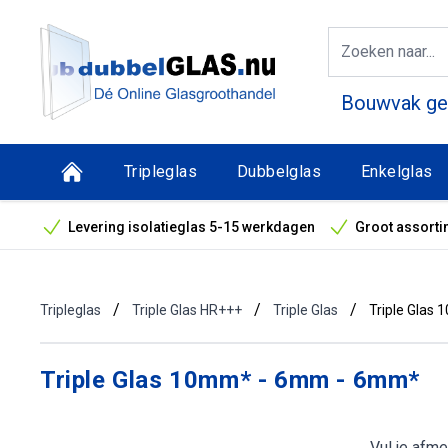
Bouwvak geo
Tripleglas
Dubbelglas
Enkelglas
Levering isolatieglas 5-15 werkdagen
Groot assorti
Bouwvak geopend! Óók snelle leveringen tijdens de vak
/
/
/
Tripleglas
Triple Glas HR+++
Triple Glas
Triple Glas
Triple Glas 10mm* - 6mm - 6mm*
Vul je afme