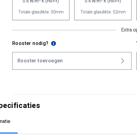
0.6 W/m² K (HR++)
0.6 W/m² K (HR++)
Totale glasdikte: 50mm
Totale glasdikte: 52mm
Extra o
Rooster nodig?
Rooster toevoegen
pecificaties
matie