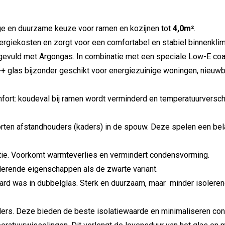
ge
en
duurzame
keuze
voor ramen en kozijnen tot
4,0m²
.
ergiekosten
en
zorgt
voor
een
comfortabel
en
stabiel
binnenklim
gevuld
met
Argongas.
In
combinatie
met
een
speciale
Low-
E
coa
++
glas
bijzonder
geschikt
voor
energiezuinige
woningen,
nieuw
fort:
koudeval
bij
ramen
wordt
verminderd
en
temperatuurversch
orten afstandhouders (kaders) in de spouw. Deze spelen een belan
tie. Voorkomt warmteverlies en vermindert condensvorming.
olerende eigenschappen als de zwarte variant.
ard was in dubbelglas. Sterk en duurzaam, maar minder isoleren
ers. Deze bieden de beste isolatiewaarde en minimaliseren con