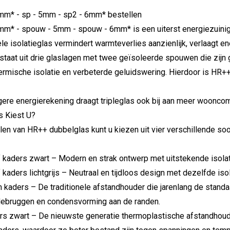
6mm* - sp - 5mm - sp2 - 6mm* bestellen
6mm* - spouw - 5mm - spouw - 6mm* is
een
uiterst
energiezuini
ele
isolatieglas
vermindert
warmteverlies
aanzienlijk,
verlaagt
en
staat
uit
drie
glaslagen
met
twee
geïsoleerde
spouwen
die
zijn
ermische
isolatie
en
verbeterde
geluidswering.
Hierdoor
is
HR+
gere
energierekening
draagt
tripleglas
ook
bij
aan
meer
wooncom
 Kiest U?
llen van HR++ dubbelglas kunt u kiezen uit vier verschillende so
 kaders zwart – Modern en strak ontwerp met uitstekende isola
kaders lichtgrijs – Neutraal en tijdloos design met dezelfde is
 kaders – De traditionele afstandhouder die jarenlang de standa
ebruggen en condensvorming aan de randen.
s zwart – De nieuwste generatie thermoplastische afstandhoud