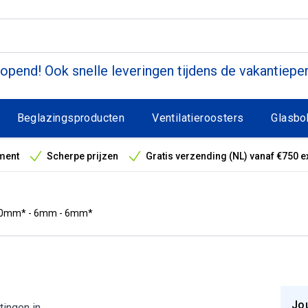
pend! Ook snelle leveringen tijdens de vakantiepe
Beglazingsproducten
Ventilatieroosters
Glasbo
ment
Scherpe prijzen
Gratis verzending (NL) vanaf €750 e
antieperiode
 10mm* - 6mm - 6mm*
Jo
tingen in