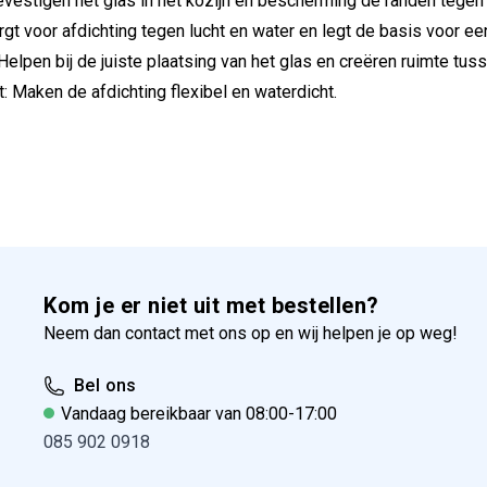
evestigen het glas in het kozijn en bescherming de randen tege
orgt voor afdichting tegen lucht en water en legt de basis voor e
 Helpen bij de juiste plaatsing van het glas en creëren ruimte tuss
t
: Maken de afdichting flexibel en waterdicht.
Kom je er niet uit met bestellen?
Neem dan contact met ons op en wij helpen je op weg!
Bel ons
Vandaag bereikbaar van 08:00-17:00
085 902 0918