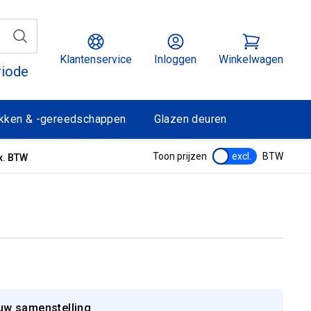
Klantenservice
Inloggen
Winkelwagen
riode
kken & -gereedschappen
Glazen deuren
Toon prijzen
excl.
BTW
x. BTW
uw samenstelling