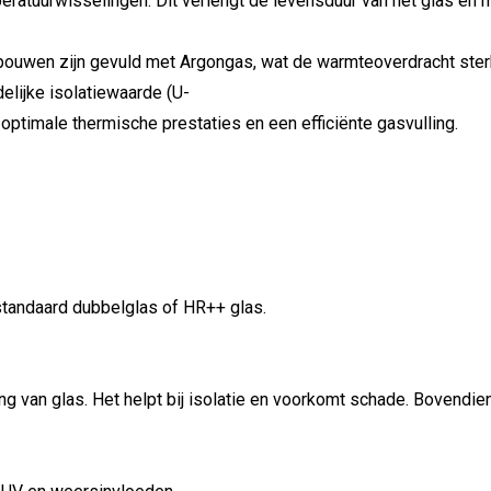
eratuurwisselingen. Dit verlengt de levensduur van het glas en
pouwen zijn gevuld met Argongas, wat de warmteoverdracht sterk 
elijke isolatiewaarde (U-
timale thermische prestaties en een efficiënte gasvulling.
 standaard dubbelglas of HR++ glas.
ing van glas. Het helpt bij isolatie en voorkomt schade. Bovend
.