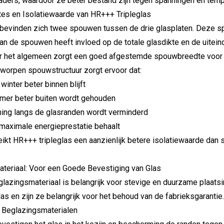
aders, waardoor ze beter bestand zijn tegen spanningen en temp
s en Isolatiewaarde van HR+++ Tripleglas
as bevinden zich twee spouwen tussen de drie glasplaten. Deze s
n de spouwen heeft invloed op de totale glasdikte en de uiteind
r het algemeen zorgt een goed afgestemde spouwbreedte voor op
worpen spouwstructuur zorgt ervoor dat:
winter beter binnen blijft
zomer beter buiten wordt gehouden
ng langs de glasranden wordt verminderd
 maximale energieprestatie behaalt
eikt HR+++ tripleglas een aanzienlijk betere isolatiewaarde dan
teriaal: Voor een Goede Bevestiging van Glas
glazingsmateriaal is belangrijk voor stevige en duurzame plaats
las en zijn ze belangrijk voor het behoud van de fabrieksgarantie
e Beglazingsmaterialen