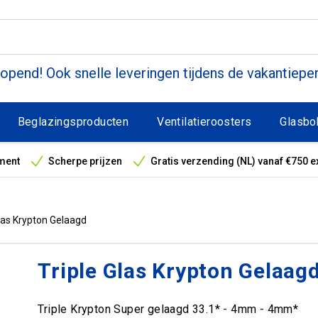
pend! Ook snelle leveringen tijdens de vakantiepe
Beglazingsproducten
Ventilatieroosters
Glasbo
ment
Scherpe prijzen
Gratis verzending (NL) vanaf €750 e
antieperiode
Glas Krypton Gelaagd
Triple Glas Krypton Gelaag
Triple Krypton Super gelaagd 33.1* - 4mm - 4mm*