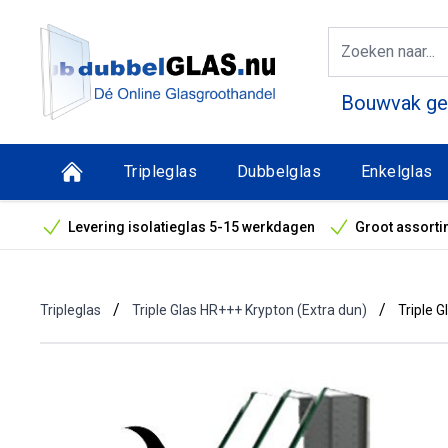
Bouwvak geo
Tripleglas
Dubbelglas
Enkelglas
Levering isolatieglas 5-15 werkdagen
Groot assorti
Bouwvak geopend! Óók snelle leveringen tijdens de vak
/
/
Tripleglas
Triple Glas HR+++ Krypton (Extra dun)
Triple 