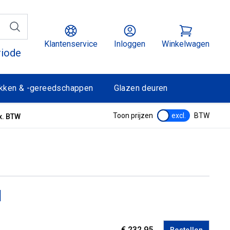
Klantenservice
Inloggen
Winkelwagen
riode
kken & -gereedschappen
Glazen deuren
Toon prijzen
excl.
BTW
x. BTW
d
€ 232,95