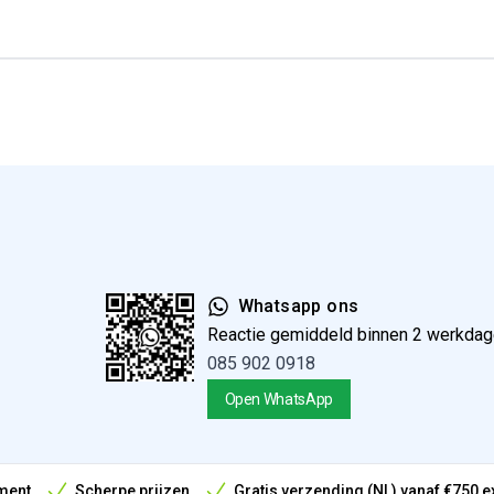
Whatsapp ons
Reactie gemiddeld binnen 2 werkda
085 902 0918
Open WhatsApp
ment
Scherpe prijzen
Gratis verzending (NL) vanaf €750 e