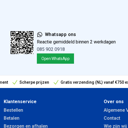
Whatsapp ons
Reactie gemiddeld binnen 2 werkdagen
085 902 0918
Open WhatsApp
ment
Scherpe prijzen
Gratis verzending (NL) vanaf €750 e
antieperiode
Klantenservice
Over ons
Bestellen
Algemene 
Betalen
Contact
Bezorgen en afhalen
Wie zijn wij