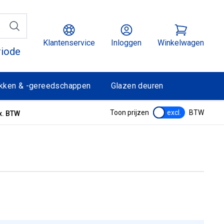
Klantenservice
Inloggen
Winkelwagen
riode
kken & -gereedschappen
Glazen deuren
Toon prijzen
excl.
BTW
x. BTW