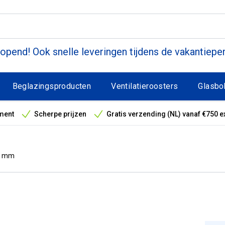
pend! Ook snelle leveringen tijdens de vakantiepe
Beglazingsproducten
Ventilatieroosters
Glasbo
ment
Scherpe prijzen
Gratis verzending (NL) vanaf €750 e
antieperiode
 6 mm