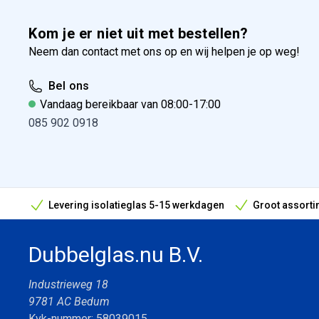
Kom je er niet uit met bestellen?
Neem dan contact met ons op en wij helpen je op weg!
Bel ons
Vandaag bereikbaar van 08:00-17:00
085 902 0918
Levering isolatieglas 5-15 werkdagen
Groot assorti
Bouwvak geopend! Óók snelle leveringen tijdens de vak
Dubbelglas.nu B.V.
Industrieweg 18
9781 AC Bedum
Kvk-nummer: 58039015