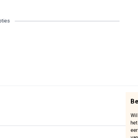
pties
Be
Wil
het
eer
van