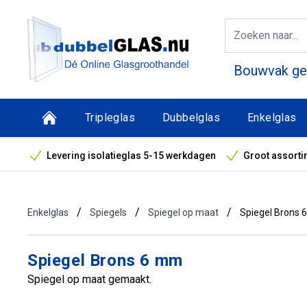
Bouwvak geo
Tripleglas
Dubbelglas
Enkelglas
Levering isolatieglas 5-15 werkdagen
Groot assorti
Bouwvak geopend! Óók snelle leveringen tijdens de vak
/
/
/
Enkelglas
Spiegels
Spiegel op maat
Spiegel Brons
Spiegel Brons 6 mm
Spiegel op maat gemaakt.