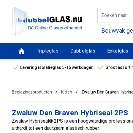
Bouwvak geo
Tripleglas
Dubbelglas
Enkelglas
Levering isolatieglas 5-15 werkdagen
Groot assorti
Bouwvak geopend! Óók snelle leveringen tijdens de vak
/
/
Beglazingsproducten
Kitten
Zwaluw Den Braven Hybris
Zwaluw Den Braven Hybriseal 2PS
Zwaluw Hybriseal® 2PS is een hoogwaardige professionele 
uithardt tot een duurzaam elastisch rubber.