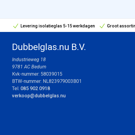
Levering isolatieglas 5-15 werkdagen
Groot assorti
Bouwvak geopend! Óók snelle leveringen tijdens de vak
Dubbelglas.nu B.V.
Industrieweg 18
9781 AC Bedum
Kvk-nummer: 58039015
BTW-nummer: NL823979003B01
Tel.
085 902 0918
verkoop@dubbelglas.nu