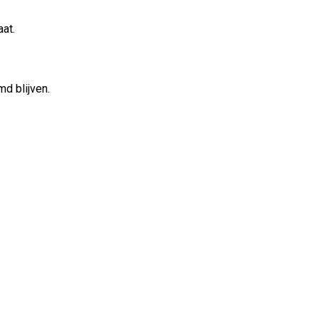
at.
md blijven.