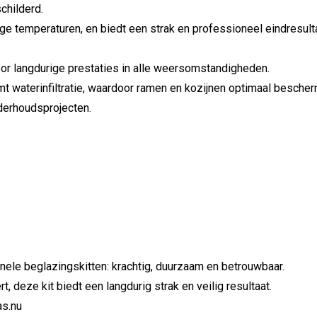
childerd.
ge temperaturen, en biedt een strak en professioneel eindresulta
r langdurige prestaties in alle weersomstandigheden.
komt waterinfiltratie, waardoor ramen en kozijnen optimaal bescher
derhoudsprojecten.
ele beglazingskitten: krachtig, duurzaam en betrouwbaar.
t, deze kit biedt een langdurig strak en veilig resultaat.
as.nu