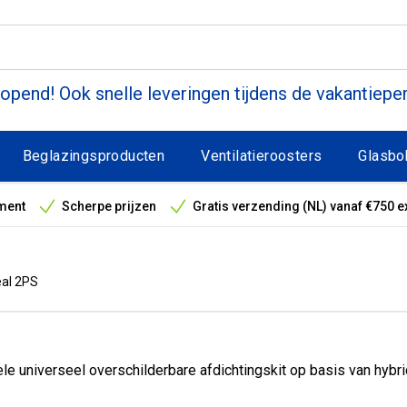
pend! Ook snelle leveringen tijdens de vakantiepe
Beglazingsproducten
Ventilatieroosters
Glasbo
ment
Scherpe prijzen
Gratis verzending (NL) vanaf €750 e
antieperiode
eal 2PS
universeel overschilderbare afdichtingskit op basis van hybrid