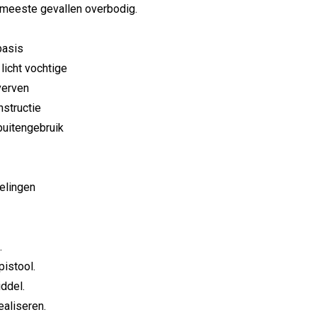
e meeste gevallen overbodig.
basis
licht vochtige
verven
nstructie
buitengebruik
melingen
.
pistool.
ddel.
ealiseren.