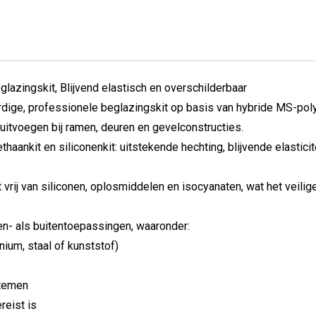
 2PS
azingskit, Blijvend elastisch en overschilderbaar
ige, professionele beglazingskit op basis van hybride MS-poly
uitvoegen bij ramen, deuren en gevelconstructies.
aankit en siliconenkit: uitstekende hechting, blijvende elastici
rij van siliconen, oplosmiddelen en isocyanaten, wat het veiliger
n- als buitentoepassingen, waaronder:
ium, staal of kunststof)
stemen
eist is