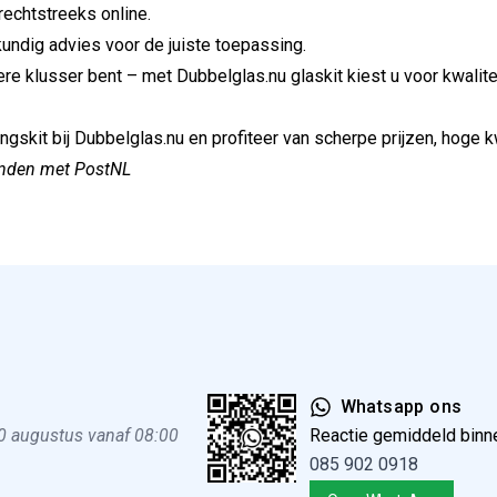
rechtstreeks online.
kundig advies voor de juiste toepassing.
ere klusser bent – met Dubbelglas.nu glaskit kiest u voor kwalite
kit bij Dubbelglas.nu en profiteer van scherpe prijzen, hoge kwa
zonden met PostNL
Whatsapp ons
0 augustus vanaf 08:00
Reactie gemiddeld binn
085 902 0918