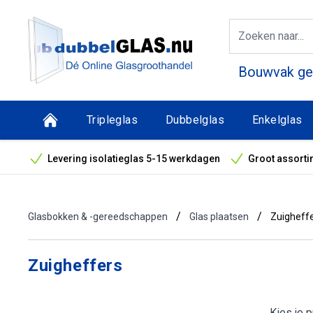
Bouwvak geo
Tripleglas
Dubbelglas
Enkelglas
Levering isolatieglas 5-15 werkdagen
Groot assorti
Bouwvak geopend! Óók snelle leveringen tijdens de vak
/
/
Glasbokken & -gereedschappen
Glas plaatsen
Zuigheff
Zuigheffers
Kies je 