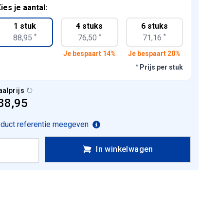
ies je aantal:
1 stuk
4 stuks
6 stuks
*
*
*
88,95
76,50
71,16
Je bespaart 14%
Je bespaart 20%
*
Prijs per stuk
aalprijs
88,95
duct referentie meegeven
In winkelwagen