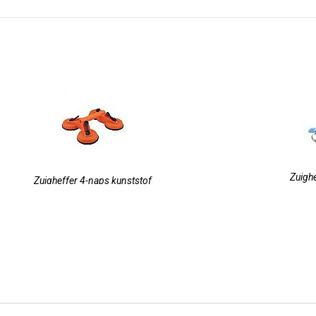
Zuigh
Zuigheffer 4-naps kunststof
ffer Professioneel kunststof Powrgrip (gele koffer)
Zuigheffer Profe