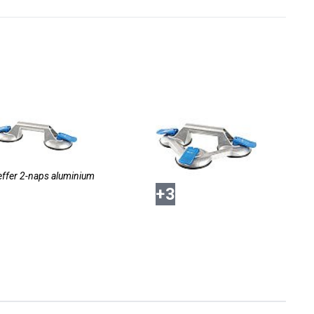
effer 2-naps aluminium
+
3
ssioneel Powrgrip (zwarte koffer)