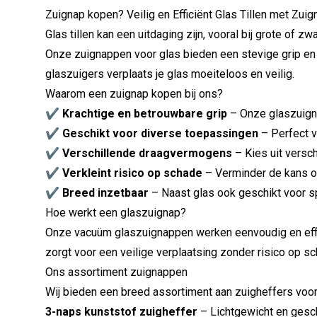
Zuignap kopen? Veilig en Efficiënt Glas Tillen met Zu
Glas tillen kan een uitdaging zijn, vooral bij grote of 
Onze zuignappen voor glas bieden een stevige grip en m
glaszuigers verplaats je glas moeiteloos en veilig.
Waarom een zuignap kopen bij ons?
✔
Krachtige en betrouwbare grip
– Onze glaszuigna
✔
Geschikt voor diverse toepassingen
– Perfect v
✔
Verschillende draagvermogens
– Kies uit versc
✔
Verkleint risico op schade
– Verminder de kans o
✔
Breed inzetbaar
– Naast glas ook geschikt voor
s
Hoe werkt een glaszuignap?
Onze vacuüm glaszuignappen werken eenvoudig en effici
zorgt voor een veilige verplaatsing zonder risico op sc
Ons assortiment zuignappen
Wij bieden een breed assortiment aan zuigheffers voor
3-naps kunststof zuigheffer
– Lichtgewicht en gesch