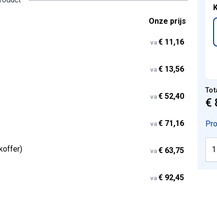
K
Onze prijs
€ 11,16
va
€ 13,56
va
Tot
€ 52,40
va
€ 
€ 71,16
Pro
va
koffer)
€ 63,75
va
€ 92,45
va