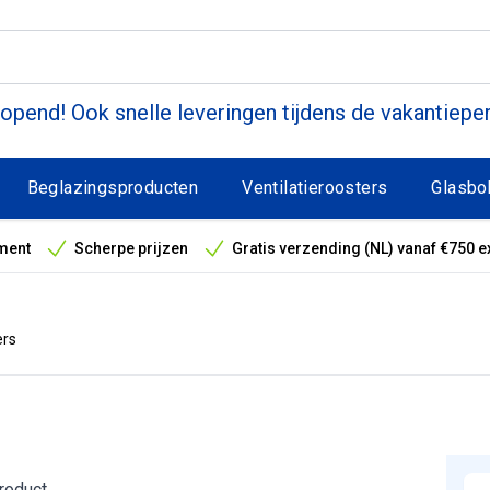
pend! Ook snelle leveringen tijdens de vakantiepe
Beglazingsproducten
Ventilatieroosters
Glasbo
ment
Scherpe prijzen
Gratis verzending (NL) vanaf €750 e
antieperiode
ers
product