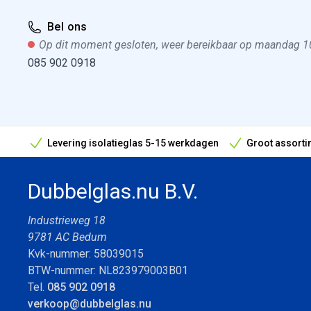
Bel ons
Op dit moment gesloten, weer bereikbaar op maandag 1
085 902 0918
Levering isolatieglas 5-15 werkdagen
Groot assorti
Bouwvak geopend! Óók snelle leveringen tijdens de vak
Dubbelglas.nu B.V.
Industrieweg 18
9781 AC Bedum
Kvk-nummer: 58039015
BTW-nummer: NL823979003B01
Tel.
085 902 0918
verkoop@dubbelglas.nu