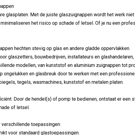
ignappen
zware glasplaten. Met de juiste glaszuignappen wordt het werk niet
inimaliseren het risico op schade of letsel. Of je nu een profe
ppen hechten stevig op glas en andere gladde oppervlakken.
oor glaszetters, bouwbedrijven, installateurs en glashandelaren, 
hillende modellen, van kunststof en aluminium zuignappen tot pr
p ongelukken en glasbreuk door te werken met een professionel
piegels, tegels, wasmachines, kunststof en metalen platen.
ënt. Door de hendel(s) of pomp te bedienen, ontstaat er een ste
hade of letsel.
 verschillende toepassingen:
ikt voor standaard glastoepassingen.