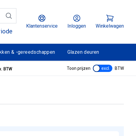
Klantenservice
Inloggen
Winkelwagen
riode
kken & -gereedschappen
Glazen deuren
Toon prijzen
excl.
BTW
x. BTW