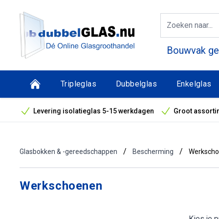
Bouwvak geo
Tripleglas
Dubbelglas
Enkelglas
Levering isolatieglas 5-15 werkdagen
Groot assorti
Bouwvak geopend! Óók snelle leveringen tijdens de vak
/
/
Glasbokken & -gereedschappen
Bescherming
Werksch
Werkschoenen
Kies je 