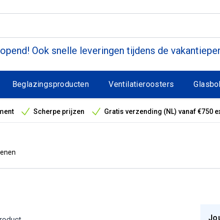
pend! Ook snelle leveringen tijdens de vakantiepe
Beglazingsproducten
Ventilatieroosters
Glasbo
ment
Scherpe prijzen
Gratis verzending (NL) vanaf €750 e
antieperiode
oenen
Jo
product