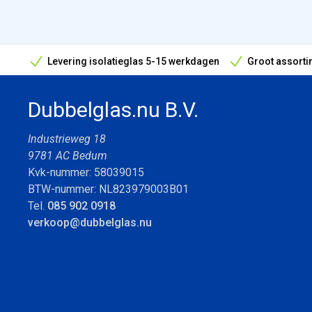
Levering isolatieglas 5-15 werkdagen
Groot assorti
Bouwvak geopend! Óók snelle leveringen tijdens de vak
Dubbelglas.nu B.V.
Industrieweg 18
9781 AC Bedum
Kvk-nummer: 58039015
BTW-nummer: NL823979003B01
Tel.
085 902 0918
verkoop@dubbelglas.nu