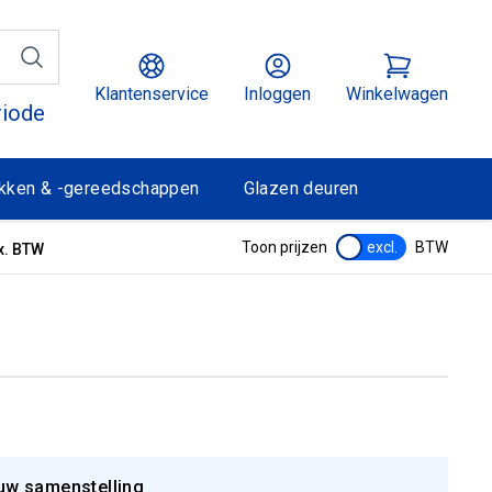
Klantenservice
Inloggen
Winkelwagen
riode
kken & -gereedschappen
Glazen deuren
Toon prijzen
excl.
BTW
x. BTW
uw samenstelling