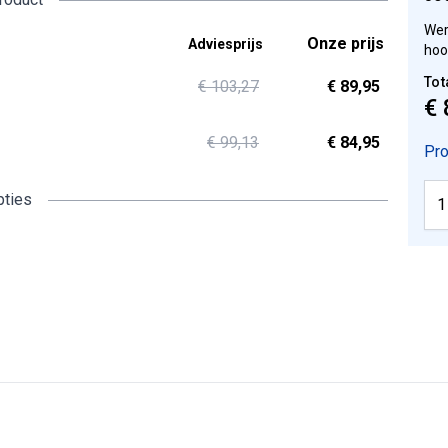
Wer
Onze prijs
Adviesprijs
hoo
Tot
€ 103,27
€ 89,95
€ 
€ 99,13
€ 84,95
Pro
pties