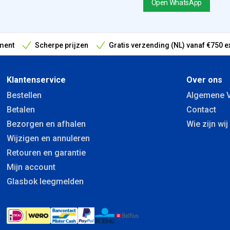
Open WhatsApp
ment
Scherpe prijzen
Gratis verzending (NL) vanaf €750 e
antieperiode
Klantenservice
Over ons
Bestellen
Algemene 
Betalen
Contact
Bezorgen en afhalen
Wie zijn wij
Wijzigen en annuleren
Retouren en garantie
Mijn account
Glasbok leegmelden