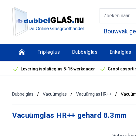
Bouwvak geo
Tripleglas
Dubbelglas
Enkelglas
Levering isolatieglas 5-15 werkdagen
Groot assorti
Bouwvak geopend! Óók snelle leveringen tijdens de vak
/
/
/
Dubbelglas
Vacuümglas
Vacuümglas HR++
Vacuüm
Vacuümglas HR++ gehard 8.3mm
Vul je afme