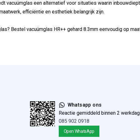
dt vacuümglas een alternatief voor situaties waarin inbouwdiept
atwerk, efficiëntie en esthetiek belangrijk zijn.
ieglas? Bestel vacuümglas HR++ gehard 8.3mm eenvoudig op maat. W
Whatsapp ons
Reactie gemiddeld binnen 2 werkda
085 902 0918
Open WhatsApp