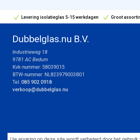
Levering isolatieglas 5-15 werkdagen
Groot assorti
Bouwvak geopend! Óók snelle leveringen tijdens de vak
Dubbelglas.nu B.V.
Industrieweg 18
9781 AC Bedum
Kvk-nummer: 58039015
BTW-nummer: NL823979003B01
Tel.
085 902 0918
verkoop@dubbelglas.nu
Uw ervaring op deze site wordt verbeterd door het gebruik 