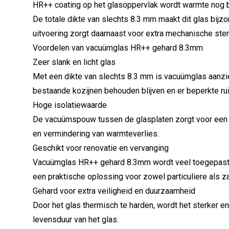
HR++ coating op het glasoppervlak wordt warmte nog 
De totale dikte van slechts 8.3 mm maakt dit glas bijz
uitvoering zorgt daarnaast voor extra mechanische ste
Voordelen van vacuümglas HR++ gehard 8.3mm
Zeer slank en licht glas
Met een dikte van slechts 8.3 mm is vacuümglas aanzien
bestaande kozijnen behouden blijven en er beperkte ru
Hoge isolatiewaarde
De vacuümspouw tussen de glasplaten zorgt voor een ui
en vermindering van warmteverlies.
Geschikt voor renovatie en vervanging
Vacuümglas HR++ gehard 8.3mm wordt veel toegepast bi
een praktische oplossing voor zowel particuliere als za
Gehard voor extra veiligheid en duurzaamheid
Door het glas thermisch te harden, wordt het sterker 
levensduur van het glas.