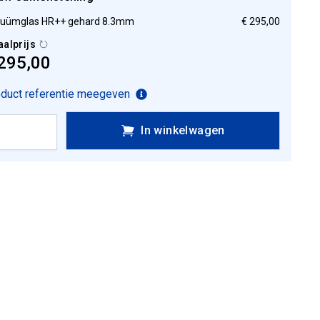
uümglas HR++ gehard 8.3mm
€ 295,00
aalprijs
295,00
duct referentie meegeven
In winkelwagen