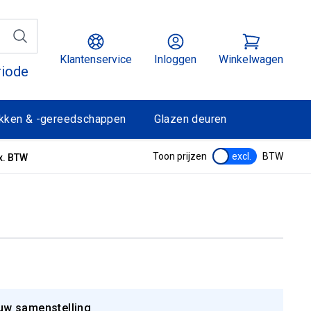
Klantenservice
Inloggen
Winkelwagen
riode
kken & -gereedschappen
Glazen deuren
Toon prijzen
excl.
BTW
x. BTW
uw samenstelling