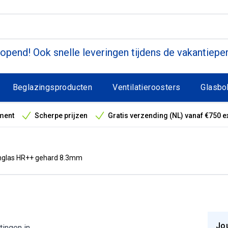
pend! Ook snelle leveringen tijdens de vakantiepe
Beglazingsproducten
Ventilatieroosters
Glasbo
ment
Scherpe prijzen
Gratis verzending (NL) vanaf €750 e
antieperiode
glas HR++ gehard 8.3mm
Jo
tingen in