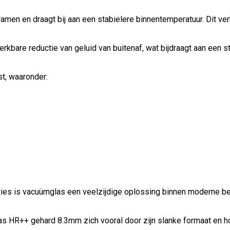
ramen en draagt bij aan een stabielere binnentemperatuur. Dit v
kbare reductie van geluid van buitenaf, wat bijdraagt aan een st
t, waaronder:
ies is vacuümglas een veelzijdige oplossing binnen moderne be
as HR++ gehard 8.3mm zich vooral door zijn slanke formaat en h