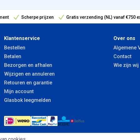
ment
Scherpe prijzen
Gratis verzending (NL) vanaf €750 e
antieperiode
Klantenservice
Over ons
Bestellen
Algemene 
Betalen
Contact
Bezorgen en afhalen
Wie zijn wij
Wijzigen en annuleren
Retouren en garantie
Mijn account
Glasbok leegmelden
van cookies.