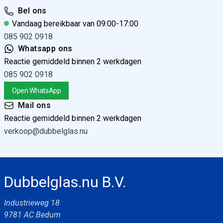
E6/EV1 35 x 13 x 20 500cm
Bel ons
Vandaag bereikbaar van 09:00-17:00
085 902 0918
Whatsapp ons
Reactie gemiddeld binnen 2 werkdagen
085 902 0918
Eindkap set spiegelprofiel Aluminiumkleurig (5x
L & 5x R)
Open WhatsApp
Mail ons
Reactie gemiddeld binnen 2 werkdagen
verkoop@dubbelglas.nu
Spiegelschroeven met draaibare kop (set a 4
schroeven)
Dubbelglas.nu B.V.
Industrieweg 18
9781 AC Bedum