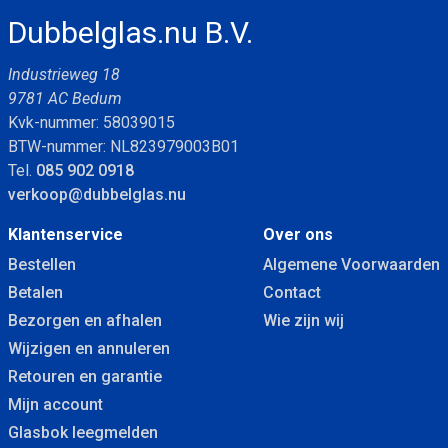
Zwaluw Den Braven Hybrifix Zwart koker 290ml
Dubbelglas.nu B.V.
Industrieweg 18
9781 AC Bedum
Kvk-nummer: 58039015
BTW-nummer: NL823979003B01
Tel.
085 902 0918
verkoop@dubbelglas.nu
Klantenservice
Over ons
Bestellen
Algemene Voorwaarden
Betalen
Contact
Bezorgen en afhalen
Wie zijn wij
Wijzigen en annuleren
Retouren en garantie
Mijn account
Glasbok leegmelden