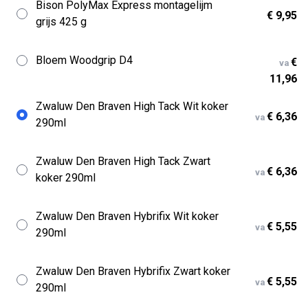
Bison PolyMax Express montagelijm
€ 9,95
grijs 425 g
Bloem Woodgrip D4
€
va
11,96
Zwaluw Den Braven High Tack Wit koker
€ 6,36
va
290ml
Zwaluw Den Braven High Tack Zwart
€ 6,36
va
koker 290ml
Zwaluw Den Braven Hybrifix Wit koker
€ 5,55
va
290ml
Zwaluw Den Braven Hybrifix Zwart koker
€ 5,55
va
290ml