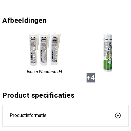
Afbeeldingen
Bloem Woodgrip D4
+
4
Product specificaties
Productinformatie
Zwaluw Den Braven High Tack Wit koker 290ml