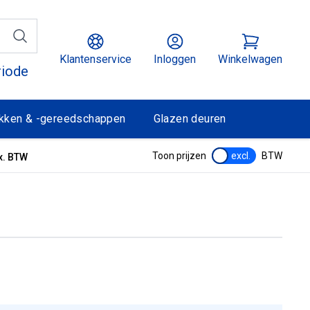
Klantenservice
Inloggen
Winkelwagen
riode
kken & -gereedschappen
Glazen deuren
Toon prijzen
excl.
BTW
x. BTW