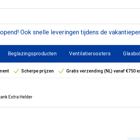
pend! Ook snelle leveringen tijdens de vakantiepe
Beglazingsproducten
Ventilatieroosters
Glasbo
ment
Scherpe prijzen
Gratis verzending (NL) vanaf €750 e
antieperiode
ank Extra Helder