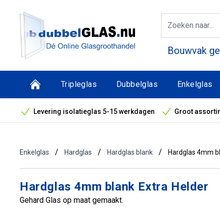
Bouwvak geo
Tripleglas
Dubbelglas
Enkelglas
Levering isolatieglas 5-15 werkdagen
Groot assorti
Bouwvak geopend! Óók snelle leveringen tijdens de vak
/
/
/
Enkelglas
Hardglas
Hardglas blank
Hardglas 4mm bl
Hardglas 4mm blank Extra Helder
Gehard Glas op maat gemaakt.