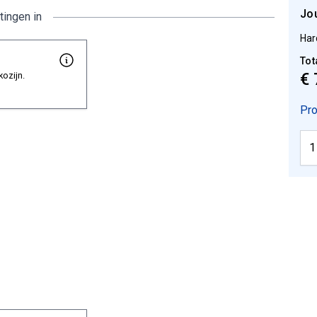
Jo
tingen in
Har
Tot
€ 
kozijn.
Pro