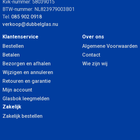
Kvk-nummer: 58039015
BTW-nummer: NL823979003B01
Glassnijhaak zonder versterking 17cm x 30cm
Tel.
085 902 0918
verkoop@dubbelglas.nu
Klantenservice
Over ons
Bestellen
Algemene Voorwaarden
Betalen
Contact
Bezorgen en afhalen
Wie zijn wij
Glassnijhaak zonder versterking 27cm x 50cm
Wijzigen en annuleren
Retouren en garantie
Mijn account
Glasbok leegmelden
Zakelijk
Zakelijk bestellen
Glassnijhaak zonder versterking 47cm x 105cm