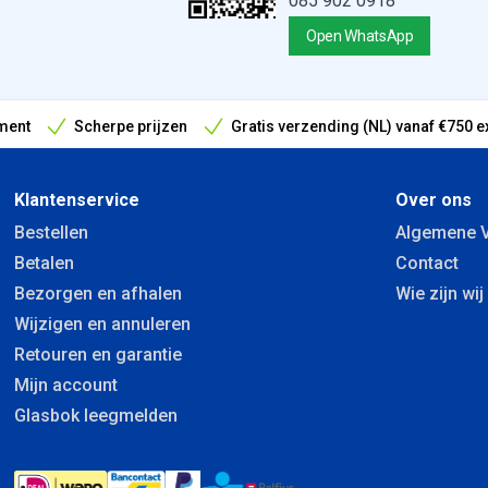
085 902 0918
Open WhatsApp
ment
Scherpe prijzen
Gratis verzending (NL) vanaf €750 e
antieperiode
Klantenservice
Over ons
Bestellen
Algemene 
Betalen
Contact
Bezorgen en afhalen
Wie zijn wij
Wijzigen en annuleren
Retouren en garantie
Mijn account
Glasbok leegmelden