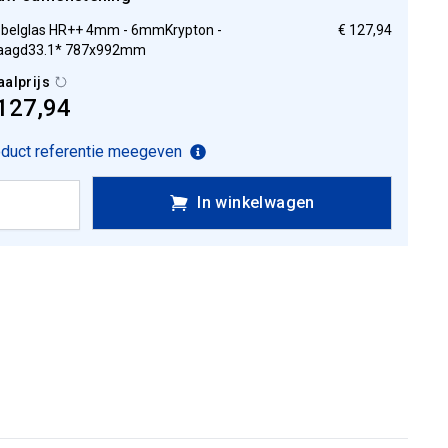
belglas HR++ 4mm - 6mmKrypton -
€ 127,94
aagd33.1* 787x992mm
aalprijs
127,94
duct referentie meegeven
In winkelwagen