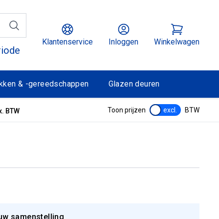
Klantenservice
Inloggen
Winkelwagen
riode
kken & -gereedschappen
Glazen deuren
Toon prijzen
excl.
BTW
x. BTW
uw samenstelling