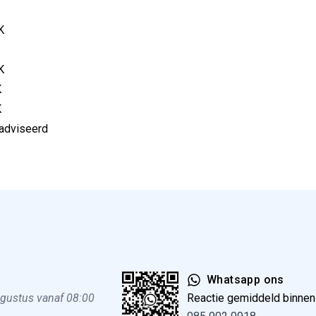
2K
2K
K
K
eadviseerd
Whatsapp ons
ugustus vanaf 08:00
Reactie gemiddeld binne