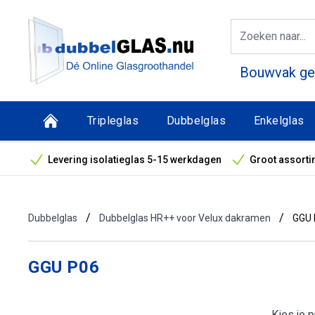
Bouwvak geo
Tripleglas
Dubbelglas
Enkelglas
Levering isolatieglas 5-15 werkdagen
Groot assorti
Bouwvak geopend! Óók snelle leveringen tijdens de vak
/
/
Dubbelglas
Dubbelglas HR++ voor Velux dakramen
GGU 
GGU P06
Kies je 