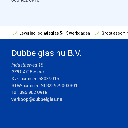
085 902 0918
Levering isolatieglas 5-15 werkdagen
Groot assorti
Bouwvak geopend! Óók snelle leveringen tijdens de vak
Dubbelglas.nu B.V.
Industrieweg 18
9781 AC Bedum
Kvk-nummer: 58039015
BTW-nummer: NL823979003B01
Tel.
085 902 0918
verkoop@dubbelglas.nu