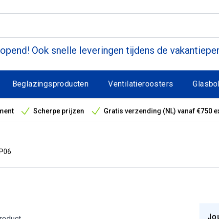
pend! Ook snelle leveringen tijdens de vakantiepe
Beglazingsproducten
Ventilatieroosters
Glasbo
ment
Scherpe prijzen
Gratis verzending (NL) vanaf €750 e
antieperiode
P06
Jo
product