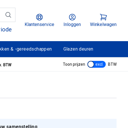
Klantenservice
Inloggen
Winkelwagen
riode
kken & -gereedschappen
Glazen deuren
Toon prijzen
excl.
BTW
x. BTW
uw samenstelling