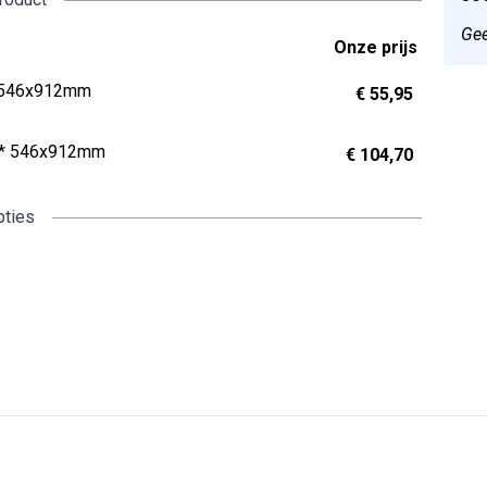
Gee
Onze prijs
* 546x912mm
€ 55,95
1* 546x912mm
€ 104,70
pties