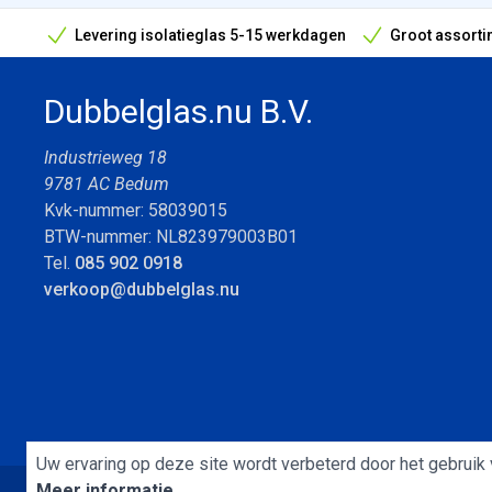
Levering isolatieglas 5-15 werkdagen
Groot assorti
Bouwvak geopend! Óók snelle leveringen tijdens de vak
Dubbelglas.nu B.V.
Industrieweg 18
9781 AC Bedum
Kvk-nummer: 58039015
BTW-nummer: NL823979003B01
Tel.
085 902 0918
verkoop@dubbelglas.nu
Uw ervaring op deze site wordt verbeterd door het gebruik 
Meer informatie