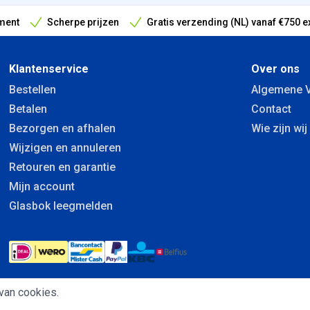
ment
Scherpe prijzen
Gratis verzending (NL) vanaf €750 e
antieperiode
Klantenservice
Over ons
Bestellen
Algemene 
Betalen
Contact
Bezorgen en afhalen
Wie zijn wij
Wijzigen en annuleren
Retouren en garantie
Mijn account
Glasbok leegmelden
van cookies.