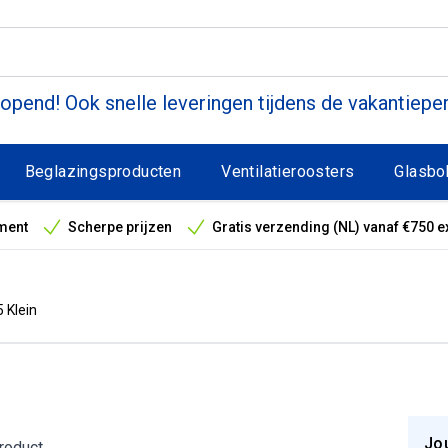
pend! Ook snelle leveringen tijdens de vakantiepe
Beglazingsproducten
Ventilatieroosters
Glasbo
ment
Scherpe prijzen
Gratis verzending (NL) vanaf €750 e
antieperiode
 Klein
Jo
product