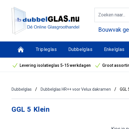
Bouwvak geo
Tripleglas
Dubbelglas
Enkelglas
Levering isolatieglas 5-15 werkdagen
Groot assorti
Bouwvak geopend! Óók snelle leveringen tijdens de vak
/
/
Dubbelglas
Dubbelglas HR++ voor Velux dakramen
GGL 5
GGL 5 Klein
Kies je 