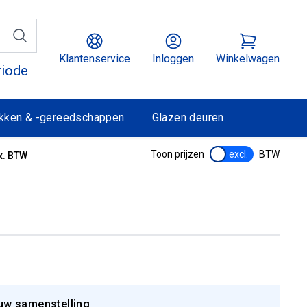
Klantenservice
Inloggen
Winkelwagen
riode
kken & -gereedschappen
Glazen deuren
Toon prijzen
excl.
BTW
x. BTW
uw samenstelling