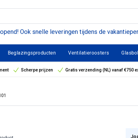
pend! Ook snelle leveringen tijdens de vakantiepe
Beglazingsproducten
Ventilatieroosters
Glasbo
ment
Scherpe prijzen
Gratis verzending (NL) vanaf €750 e
antieperiode
101
Jo
product