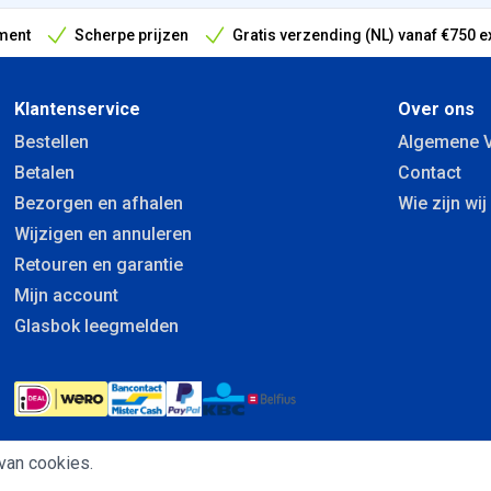
ment
Scherpe prijzen
Gratis verzending (NL) vanaf €750 e
antieperiode
Klantenservice
Over ons
Bestellen
Algemene 
Betalen
Contact
Bezorgen en afhalen
Wie zijn wij
Wijzigen en annuleren
Retouren en garantie
Mijn account
Glasbok leegmelden
van cookies.