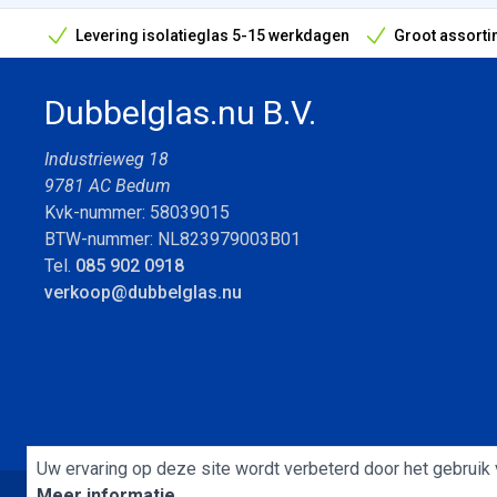
Levering isolatieglas 5-15 werkdagen
Groot assorti
Bouwvak geopend! Óók snelle leveringen tijdens de vak
Dubbelglas.nu B.V.
Industrieweg 18
9781 AC Bedum
Kvk-nummer: 58039015
BTW-nummer: NL823979003B01
Tel.
085 902 0918
verkoop@dubbelglas.nu
Uw ervaring op deze site wordt verbeterd door het gebruik 
Meer informatie