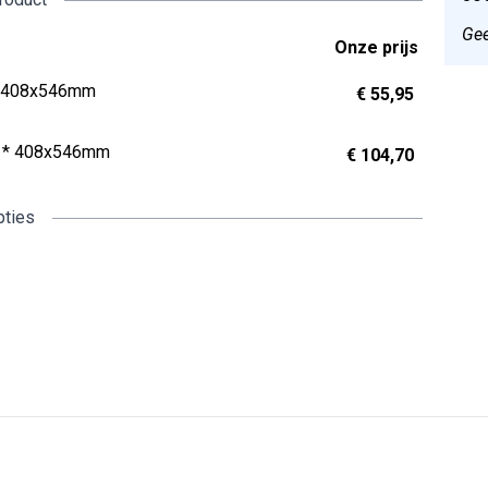
Gee
Onze prijs
* 408x546mm
€ 55,95
.1* 408x546mm
€ 104,70
pties