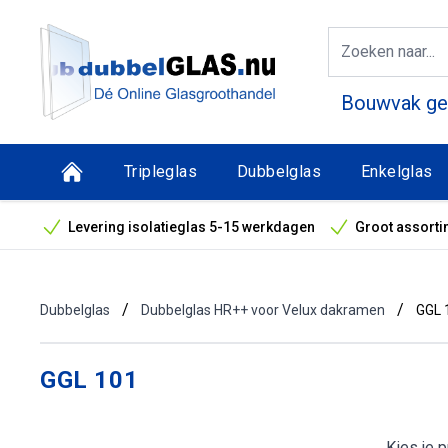
Bouwvak geo
Tripleglas
Dubbelglas
Enkelglas
Levering isolatieglas 5-15 werkdagen
Groot assorti
Bouwvak geopend! Óók snelle leveringen tijdens de vak
/
/
Dubbelglas
Dubbelglas HR++ voor Velux dakramen
GGL 
GGL 101
Kies je 