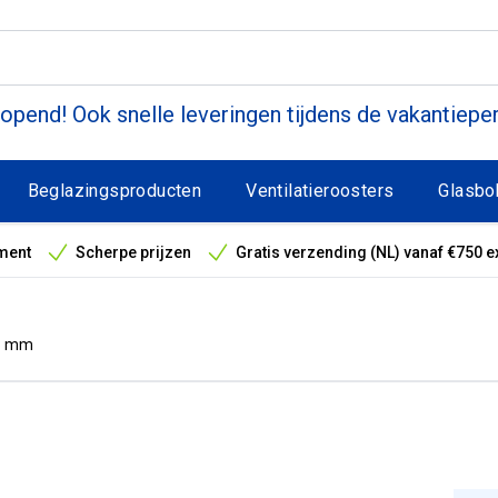
pend! Ook snelle leveringen tijdens de vakantiepe
Beglazingsproducten
Ventilatieroosters
Glasbo
ment
Scherpe prijzen
Gratis verzending (NL) vanaf €750 e
antieperiode
 8 mm