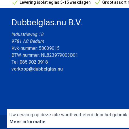
Levering isolatieglas 5-15 werkdagen
Groot assorti
Bouwvak geopend! Óók snelle leveringen tijdens de vak
Dubbelglas.nu B.V.
Industrieweg 18
9781 AC Bedum
Kvk-nummer: 58039015
BTW-nummer: NL823979003B01
Tel.
085 902 0918
verkoop@dubbelglas.nu
Uw ervaring op deze site wordt verbeterd door het gebruik 
Meer informatie
Algemene Voorwaarden
Cookies