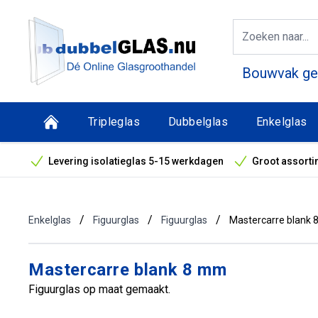
Bouwvak geo
Tripleglas
Dubbelglas
Enkelglas
Levering isolatieglas 5-15 werkdagen
Groot assorti
Bouwvak geopend! Óók snelle leveringen tijdens de vak
/
/
/
Enkelglas
Figuurglas
Figuurglas
Mastercarre blank
Mastercarre blank 8 mm
Figuurglas op maat gemaakt.