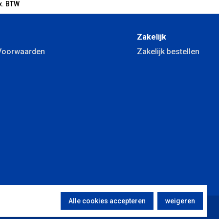
x. BTW
Zakelijk
Voorwaarden
Zakelijk bestellen
Alle cookies accepteren
weigeren
Copyright Dubbelglas.nu B.V. © 2013 - 2026