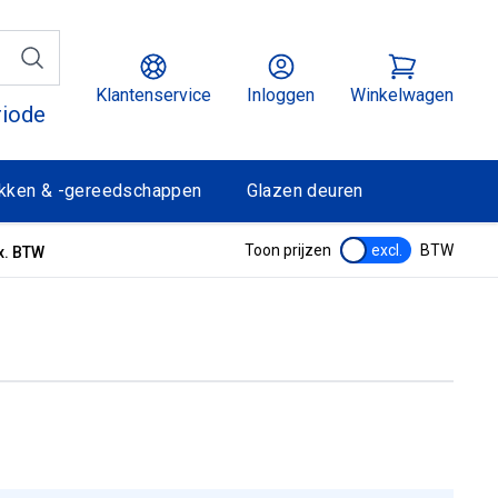
Klantenservice
Inloggen
Winkelwagen
riode
kken & -gereedschappen
Glazen deuren
Toon prijzen
excl.
BTW
x. BTW