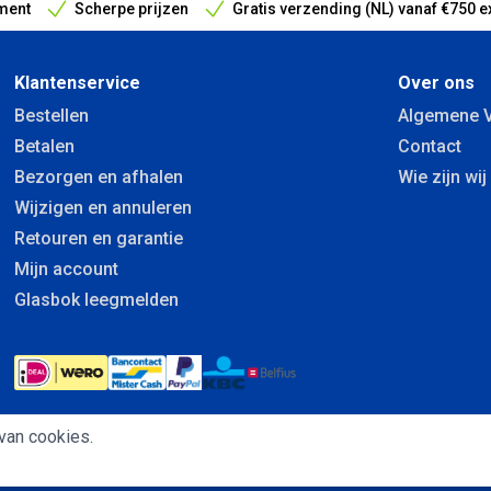
ment
Scherpe prijzen
Gratis verzending (NL) vanaf €750 e
antieperiode
Klantenservice
Over ons
Bestellen
Algemene 
Betalen
Contact
Bezorgen en afhalen
Wie zijn wij
Wijzigen en annuleren
Retouren en garantie
Mijn account
Glasbok leegmelden
van cookies.
Privacybeleid