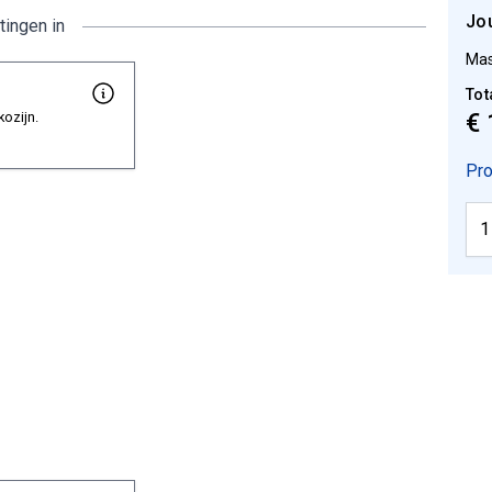
Jo
tingen in
Mas
Tot
€ 
kozijn.
Pro