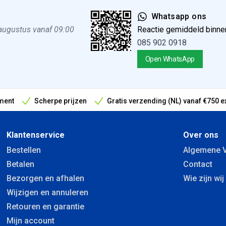
Whatsapp ons
 augustus vanaf 09:00
Reactie gemiddeld binne
085 902 0918
Open WhatsApp
ment
Scherpe prijzen
Gratis verzending (NL) vanaf €750 e
antieperiode
Klantenservice
Over ons
Bestellen
Algemene 
Betalen
Contact
Bezorgen en afhalen
Wie zijn wij
Wijzigen en annuleren
Retouren en garantie
Mijn account