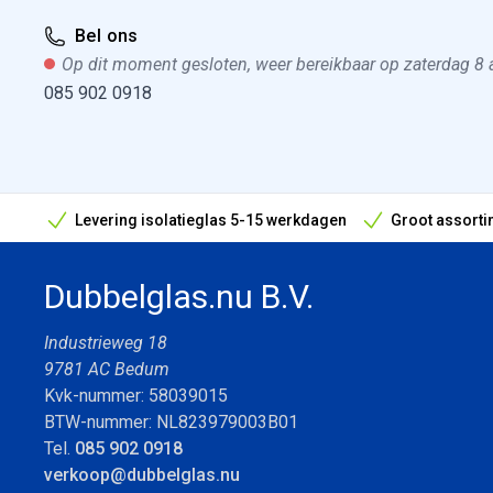
Bel ons
Op dit moment gesloten, weer bereikbaar op zaterdag 8
085 902 0918
Levering isolatieglas 5-15 werkdagen
Groot assorti
Bouwvak geopend! Óók snelle leveringen tijdens de vak
Dubbelglas.nu B.V.
Industrieweg 18
9781 AC Bedum
Kvk-nummer: 58039015
BTW-nummer: NL823979003B01
Tel.
085 902 0918
verkoop@dubbelglas.nu