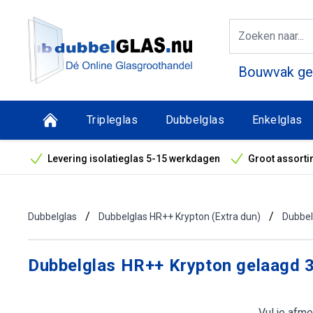
Bouwvak geo
Tripleglas
Dubbelglas
Enkelglas
Levering isolatieglas 5-15 werkdagen
Groot assorti
Bouwvak geopend! Óók snelle leveringen tijdens de vak
/
/
Dubbelglas
Dubbelglas HR++ Krypton (Extra dun)
Dubbel
Dubbelglas HR++ Krypton gelaagd 
Vul je afme