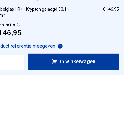
belglas HR++ Krypton gelaagd 33.1 -
€ 146,95
m*
aalprijs
146,95
duct referentie meegeven
In winkelwagen