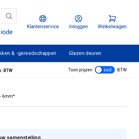
Klantenservice
Inloggen
Winkelwagen
riode
kken & -gereedschappen
Glazen deuren
Toon prijzen
excl.
BTW
x. BTW
 - 6mm*
uw samenstelling