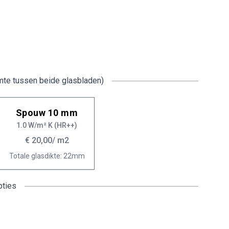
mte tussen beide glasbladen)
Spouw 10 mm
1.0 W/m² K (HR++)
€ 20,00
/ m2
Totale glasdikte: 22mm
pties