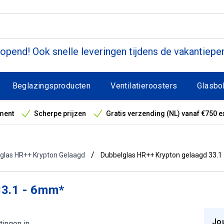
pend! Ook snelle leveringen tijdens de vakantiepe
Beglazingsproducten
Ventilatieroosters
Glasbo
ment
Scherpe prijzen
Gratis verzending (NL) vanaf €750 e
antieperiode
/
glas HR++ Krypton Gelaagd
Dubbelglas HR++ Krypton gelaagd 33.1
33.1 - 6mm*
Jo
tingen in