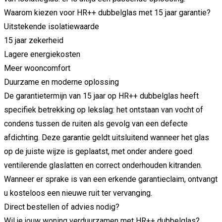
Waarom
kiezen
voor
HR++
dubbelglas
met
15
jaar
garantie?
Uitstekende
isolatiewaarde
15
jaar
zekerheid
Lagere
energiekosten
Meer
wooncomfort
Duurzame
en
moderne
oplossing
De
garantietermijn
van
15
jaar
op
HR++
dubbelglas
heeft
specifiek
betrekking
op
lekslag:
het
ontstaan
van
vocht
of
condens
tussen
de
ruiten
als
gevolg
van
een
defecte
afdichting.
Deze
garantie
geldt
uitsluitend
wanneer
het
glas
op
de
juiste
wijze
is
geplaatst,
met
onder
andere
goed
ventilerende
glaslatten
en
correct
onderhouden
kitranden.
Wanneer
er
sprake
is
van
een
erkende
garantieclaim,
ontvangt
u
kosteloos
een
nieuwe
ruit
ter
vervanging.
Direct
bestellen
of
advies
nodig?
Wil
je
jouw
woning
verduurzamen
met
HR++
dubbelglas?