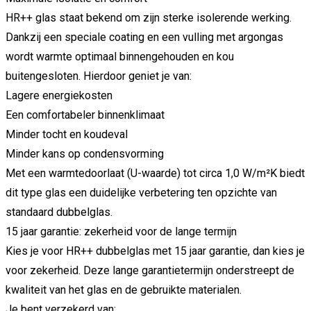
HR++
glas
staat
bekend
om
zijn
sterke
isolerende
werking.
Dankzij
een
speciale
coating
en
een
vulling
met
argongas
wordt
warmte
optimaal
binnengehouden
en
kou
buitengesloten.
Hierdoor
geniet
je
van:
Lagere
energiekosten
Een
comfortabeler
binnenklimaat
Minder
tocht
en
koudeval
Minder
kans
op
condensvorming
Met
een
warmtedoorlaat (
U-
waarde)
tot
circa
1,0
W/
m²
K
biedt
dit
type
glas
een
duidelijke
verbetering
ten
opzichte
van
standaard
dubbelglas.
15
jaar
garantie:
zekerheid
voor
de
lange
termijn
Kies
je
voor
HR++
dubbelglas
met
15
jaar
garantie,
dan
kies
je
voor
zekerheid.
Deze
lange
garantietermijn
onderstreept
de
kwaliteit
van
het
glas
en
de
gebruikte
materialen.
Je
bent
verzekerd
van: