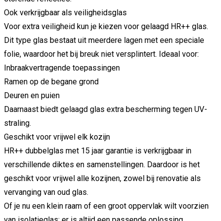
Ook
verkrijgbaar
als
veiligheidsglas
Voor
extra
veiligheid
kun
je
kiezen
voor
gelaagd
HR++
glas.
Dit
type
glas
bestaat
uit
meerdere
lagen
met
een
speciale
folie,
waardoor
het
bij
breuk
niet
versplintert.
Ideaal
voor:
Inbraakvertragende
toepassingen
Ramen
op
de
begane
grond
Deuren
en
puien
Daarnaast
biedt
gelaagd
glas
extra
bescherming
tegen
UV-
straling.
Geschikt
voor
vrijwel
elk
kozijn
HR++
dubbelglas
met
15
jaar
garantie
is
verkrijgbaar
in
verschillende
diktes
en
samenstellingen.
Daardoor
is
het
geschikt
voor
vrijwel
alle
kozijnen,
zowel
bij
renovatie
als
vervanging
van
oud
glas.
Of
je
nu
een
klein
raam
of
een
groot
oppervlak
wilt
voorzien
van
isolatieglas:
er
is
altijd
een
passende
oplossing.