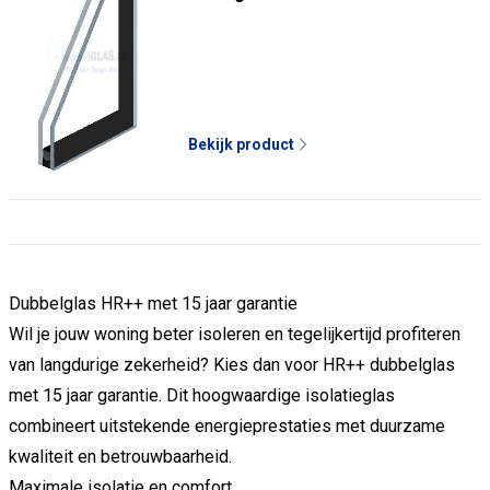
Bekijk product
Dubbelglas
HR++
met
15
jaar
garantie
Wil
je
jouw
woning
beter
isoleren
en
tegelijkertijd
profiteren
van
langdurige
zekerheid?
Kies
dan
voor
HR++
dubbelglas
met
15
jaar
garantie.
Dit
hoogwaardige
isolatieglas
combineert
uitstekende
energieprestaties
met
duurzame
kwaliteit
en
betrouwbaarheid.
Maximale
isolatie
en
comfort