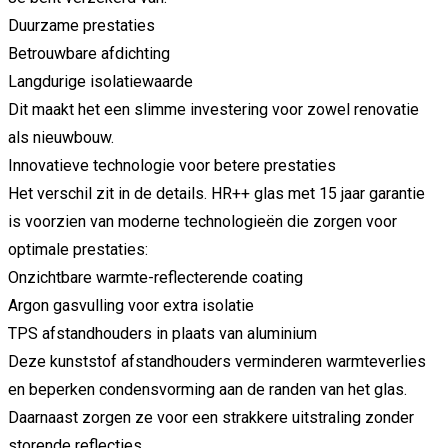
Duurzame
prestaties
Betrouwbare
afdichting
Langdurige
isolatiewaarde
Dit
maakt
het
een
slimme
investering
voor
zowel
renovatie
als
nieuwbouw.
Innovatieve
technologie
voor
betere
prestaties
Het
verschil
zit
in
de
details.
HR++
glas
met
15
jaar
garantie
is
voorzien
van
moderne
technologieën
die
zorgen
voor
optimale
prestaties:
Onzichtbare
warmte-
reflecterende
coating
Argon
gasvulling
voor
extra
isolatie
TPS
afstandhouders
in
plaats
van
aluminium
Deze
kunststof
afstandhouders
verminderen
warmteverlies
en
beperken
condensvorming
aan
de
randen
van
het
glas.
Daarnaast
zorgen
ze
voor
een
strakkere
uitstraling
zonder
storende
reflecties.