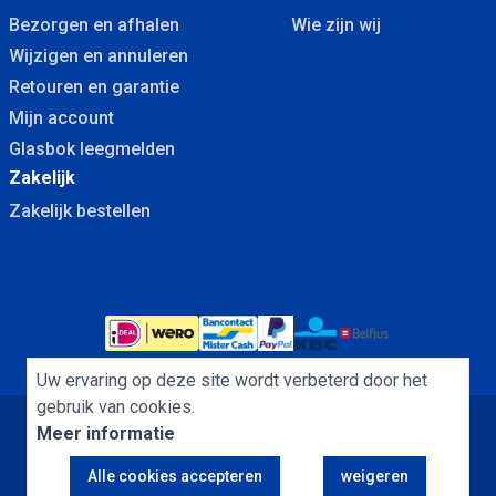
Bezorgen en afhalen
Wie zijn wij
Wijzigen en annuleren
Retouren en garantie
Mijn account
Glasbok leegmelden
Zakelijk
Zakelijk bestellen
Uw ervaring op deze site wordt verbeterd door het
gebruik van cookies.
Meer informatie
Algemene Voorwaarden
Cookies
Privacybeleid
Alle cookies accepteren
weigeren
Copyright Dubbelglas.nu B.V. © 2013 - 2026